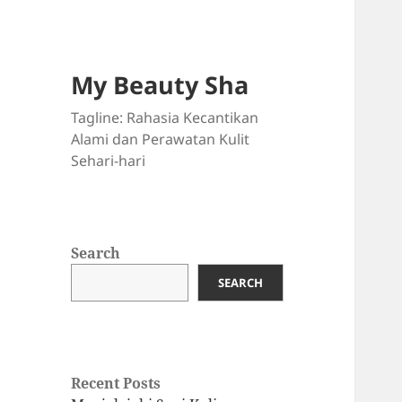
My Beauty Sha
Tagline: Rahasia Kecantikan
Alami dan Perawatan Kulit
Sehari-hari
Search
SEARCH
Recent Posts