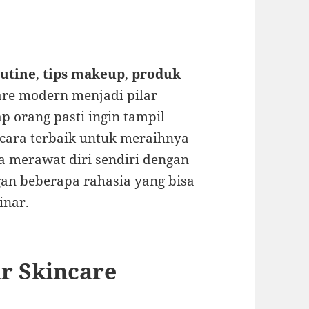
outine
,
tips makeup
,
produk
care modern menjadi pilar
ap orang pasti ingin tampil
 cara terbaik untuk meraihnya
merawat diri sendiri dengan
gan beberapa rahasia yang bisa
inar.
r Skincare