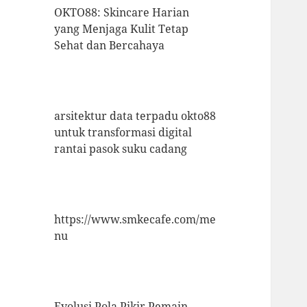
OKTO88: Skincare Harian
yang Menjaga Kulit Tetap
Sehat dan Bercahaya
arsitektur data terpadu okto88
untuk transformasi digital
rantai pasok suku cadang
https://www.smkecafe.com/me
nu
Evolusi Pola Pikir Pemain