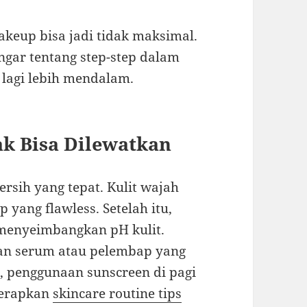
akeup bisa jadi tidak maksimal.
ar tentang step-step dalam
s lagi lebih mendalam.
k Bisa Dilewatkan
sih yang tepat. Kulit wajah
 yang flawless. Setelah itu,
menyeimbangkan pH kulit.
an serum atau pelembap yang
r, penggunaan sunscreen di pagi
nerapkan
skincare routine tips