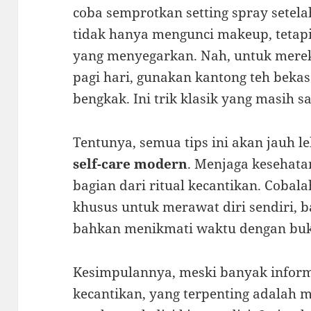
coba semprotkan setting spray setel
tidak hanya mengunci makeup, tetap
yang menyegarkan. Nah, untuk merek
pagi hari, gunakan kantong teh bek
bengkak. Ini trik klasik yang masih sa
Tentunya, semua tips ini akan jauh leb
self-care modern
. Menjaga kesehata
bagian dari ritual kecantikan. Cob
khusus untuk merawat diri sendiri, b
bahkan menikmati waktu dengan buku
Kesimpulannya, meski banyak inform
kecantikan, yang terpenting adalah