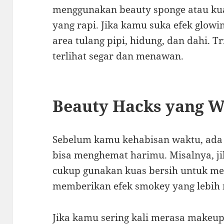
menggunakan beauty sponge atau ku
yang rapi. Jika kamu suka efek glowi
area tulang pipi, hidung, dan dahi.
terlihat segar dan menawan.
Beauty Hacks yang W
Sebelum kamu kehabisan waktu, ada
bisa menghemat harimu. Misalnya, jik
cukup gunakan kuas bersih untuk me
memberikan efek smokey yang lebih 
Jika kamu sering kali merasa makeup