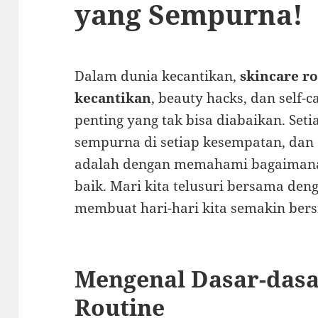
yang Sempurna!
Dalam dunia kecantikan,
skincare r
kecantikan
, beauty hacks, dan self-
penting yang tak bisa diabaikan. Seti
sempurna di setiap kesempatan, dan
adalah dengan memahami bagaimana 
baik. Mari kita telusuri bersama den
membuat hari-hari kita semakin bers
Mengenal Dasar-dasa
Routine