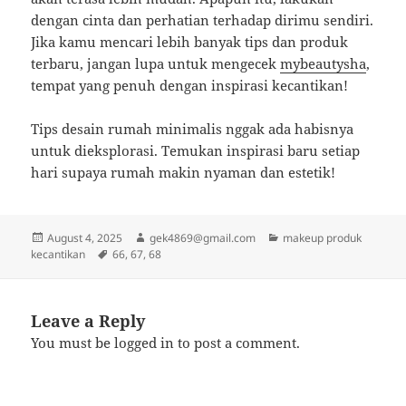
dengan cinta dan perhatian terhadap dirimu sendiri.
Jika kamu mencari lebih banyak tips dan produk
terbaru, jangan lupa untuk mengecek
mybeautysha
,
tempat yang penuh dengan inspirasi kecantikan!
Tips desain rumah minimalis nggak ada habisnya
untuk dieksplorasi. Temukan inspirasi baru setiap
hari supaya rumah makin nyaman dan estetik!
Posted
Author
Categories
August 4, 2025
gek4869@gmail.com
makeup produk
on
Tags
kecantikan
66
,
67
,
68
Leave a Reply
You must be
logged in
to post a comment.