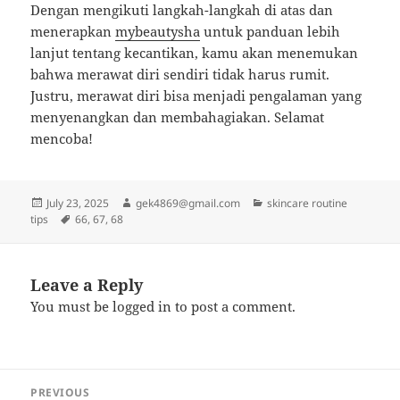
Dengan mengikuti langkah-langkah di atas dan
menerapkan
mybeautysha
untuk panduan lebih
lanjut tentang kecantikan, kamu akan menemukan
bahwa merawat diri sendiri tidak harus rumit.
Justru, merawat diri bisa menjadi pengalaman yang
menyenangkan dan membahagiakan. Selamat
mencoba!
Posted
Author
Categories
July 23, 2025
gek4869@gmail.com
skincare routine
on
Tags
tips
66
,
67
,
68
Leave a Reply
You must be
logged in
to post a comment.
Post
PREVIOUS