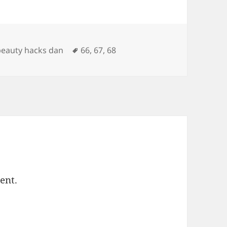
ategories
Tags
beauty hacks dan
66
,
67
,
68
ent.