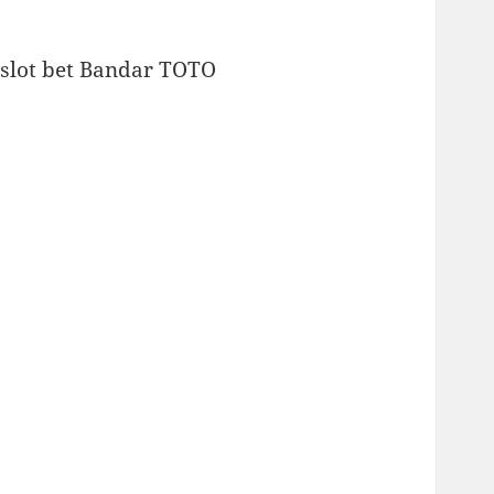
slot bet
Bandar TOTO