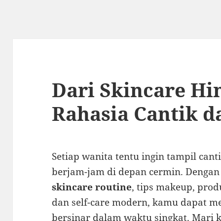
Dari Skincare Hin
Rahasia Cantik d
Setiap wanita tentu ingin tampil can
berjam-jam di depan cermin. Denga
skincare routine
, tips makeup, prod
dan self-care modern, kamu dapat m
bersinar dalam waktu singkat. Mari k