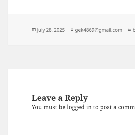
Posted
Author
C
July 28, 2025
gek4869@gmail.com
on
Leave a Reply
You must be
logged in
to post a comm