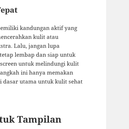
Tepat
emiliki kandungan aktif yang
mencerahkan kulit atau
tra. Lalu, jangan lupa
tetap lembap dan siap untuk
screen untuk melindungi kulit
 langkah ini hanya memakan
i dasar utama untuk kulit sehat
ntuk Tampilan