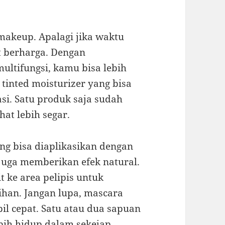
e makeup. Apalagi jika waktu
at berharga. Dengan
ltifungsi, kamu bisa lebih
tinted moisturizer yang bisa
si. Satu produk saja sudah
at lebih segar.
ng bisa diaplikasikan dengan
i juga memberikan efek natural.
 ke area pelipis untuk
ihan. Jangan lupa, mascara
il cepat. Satu atau dua sapuan
ih hidup dalam sekejap.