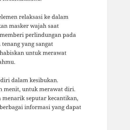
emen relaksasi ke dalam
kan masker wajah saat
a memberi perlindungan pada
 tenang yang sangat
 habiskan untuk merawat
jahmu.
diri dalam kesibukan.
 menit, untuk merawat diri.
 menarik seputar kecantikan,
erbagai informasi yang dapat