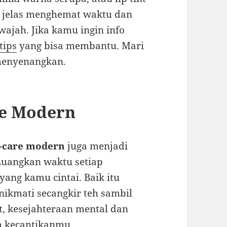
ni jelas menghemat waktu dan
jah. Jika kamu ingin info
tips
yang bisa membantu. Mari
h menyenangkan.
re Modern
f-care modern
juga menjadi
 Luangkan waktu setiap
ang kamu cintai. Baik itu
ikmati secangkir teh sambil
, kesejahteraan mental dan
m kecantikanmu.