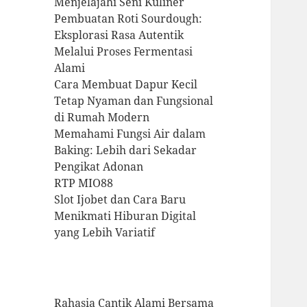
Menjelajahi Seni Kuliner
Pembuatan Roti Sourdough:
Eksplorasi Rasa Autentik
Melalui Proses Fermentasi
Alami
Cara Membuat Dapur Kecil
Tetap Nyaman dan Fungsional
di Rumah Modern
Memahami Fungsi Air dalam
Baking: Lebih dari Sekadar
Pengikat Adonan
RTP MIO88
Slot Ijobet dan Cara Baru
Menikmati Hiburan Digital
yang Lebih Variatif
Rahasia Cantik Alami Bersama