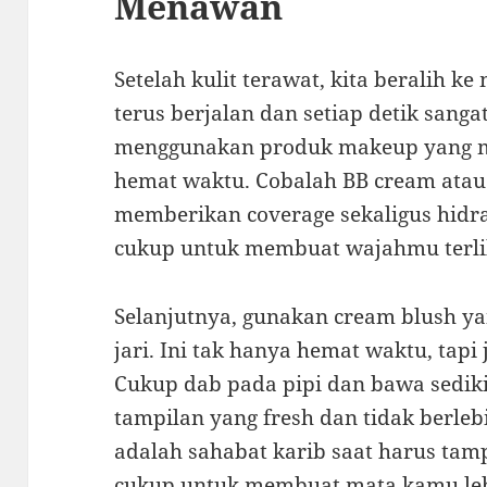
Menawan
Setelah kulit terawat, kita beralih k
terus berjalan dan setiap detik sang
menggunakan produk makeup yang mu
hemat waktu. Cobalah BB cream atau 
memberikan coverage sekaligus hidra
cukup untuk membuat wajahmu terlih
Selanjutnya, gunakan cream blush ya
jari. Ini tak hanya hemat waktu, tap
Cukup dab pada pipi dan bawa sedikit
tampilan yang fresh dan tidak berleb
adalah sahabat karib saat harus tamp
cukup untuk membuat mata kamu leb