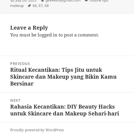
July 26, 2025
gek4869@gmail.com
routine tips
on
Tags
makeup
66
,
67
,
68
Leave a Reply
You must be
logged in
to post a comment.
Post
PREVIOUS
navigation
Ritual Kecantikan: Tips Jitu untuk
Previous
Skincare dan Makeup yang Bikin Kamu
post:
Bersinar
NEXT
Rahasia Kecantikan: DIY Beauty Hacks
Next
untuk Skincare dan Makeup Sehari-hari
post:
Proudly powered by WordPress