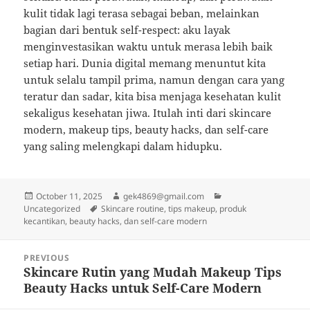
kulit tidak lagi terasa sebagai beban, melainkan
bagian dari bentuk self-respect: aku layak
menginvestasikan waktu untuk merasa lebih baik
setiap hari. Dunia digital memang menuntut kita
untuk selalu tampil prima, namun dengan cara yang
teratur dan sadar, kita bisa menjaga kesehatan kulit
sekaligus kesehatan jiwa. Itulah inti dari skincare
modern, makeup tips, beauty hacks, dan self-care
yang saling melengkapi dalam hidupku.
Posted
Author
Categories
October 11, 2025
gek4869@gmail.com
on
Tags
Uncategorized
Skincare routine, tips makeup, produk
kecantikan, beauty hacks, dan self-care modern
Post
PREVIOUS
navigation
Skincare Rutin yang Mudah Makeup Tips
Previous
Beauty Hacks untuk Self-Care Modern
post: