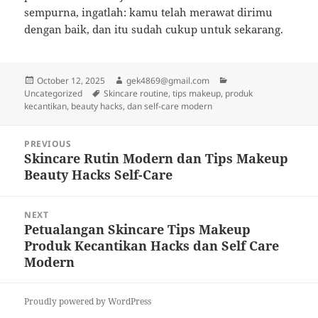
sempurna, ingatlah: kamu telah merawat dirimu
dengan baik, dan itu sudah cukup untuk sekarang.
Posted
Author
Categories
October 12, 2025
gek4869@gmail.com
on
Tags
Uncategorized
Skincare routine, tips makeup, produk
kecantikan, beauty hacks, dan self-care modern
Post
PREVIOUS
navigation
Skincare Rutin Modern dan Tips Makeup
Previous
Beauty Hacks Self-Care
post:
NEXT
Petualangan Skincare Tips Makeup
Next
Produk Kecantikan Hacks dan Self Care
post:
Modern
Proudly powered by WordPress