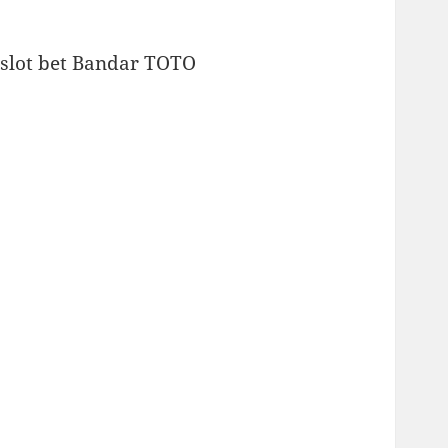
slot bet
Bandar TOTO