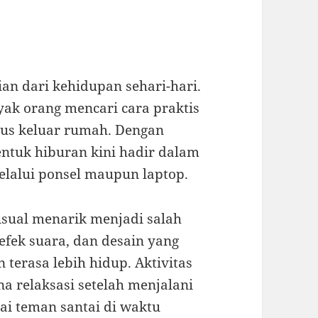
an dari kehidupan sehari-hari.
yak orang mencari cara praktis
rus keluar rumah. Dengan
ntuk hiburan kini hadir dalam
elalui ponsel maupun laptop.
isual menarik menjadi salah
 efek suara, dan desain yang
terasa lebih hidup. Aktivitas
na relaksasi setelah menjalani
ai teman santai di waktu