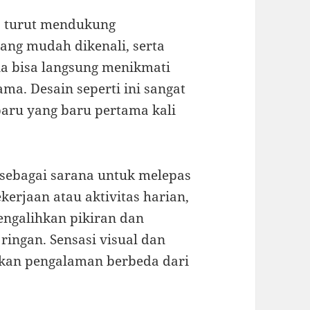
a turut mendukung
ang mudah dikenali, serta
a bisa langsung menikmati
ama. Desain seperti ini sangat
aru yang baru pertama kali
n sebagai sarana untuk melepas
kerjaan atau aktivitas harian,
ngalihkan pikiran dan
ringan. Sensasi visual dan
akan pengalaman berbeda dari