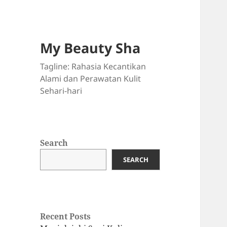
My Beauty Sha
Tagline: Rahasia Kecantikan
Alami dan Perawatan Kulit
Sehari-hari
Search
SEARCH
Recent Posts