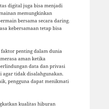
tas digital juga bisa menjadi
permainan memungkinkan
ermain bersama secara daring.
rasa kebersamaan tetap bisa
aktor penting dalam dunia
n merasa aman ketika
erlindungan data dan privasi
 agar tidak disalahgunakan.
aik, pengguna dapat menikmati
gkatkan kualitas hiburan