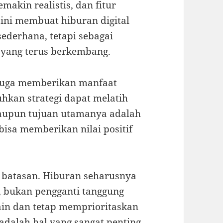
emakin realistis, dan fitur
ini membuat hiburan digital
 sederhana, tetapi sebagai
 yang terus berkembang.
l juga memberikan manfaat
kan strategi dapat melatih
aupun tujuan utamanya adalah
 bisa memberikan nilai positif
 batasan. Hiburan seharusnya
 bukan pengganti tanggung
in dan tetap memprioritaskan
 adalah hal yang sangat penting