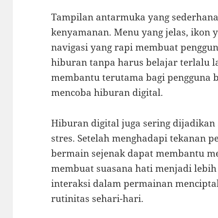
Tampilan antarmuka yang sederhan
kenyamanan. Menu yang jelas, ikon y
navigasi yang rapi membuat penggun
hiburan tanpa harus belajar terlalu l
membantu terutama bagi pengguna b
mencoba hiburan digital.
Hiburan digital juga sering dijadika
stres. Setelah menghadapi tekanan pe
bermain sejenak dapat membantu me
membuat suasana hati menjadi lebih 
interaksi dalam permainan mencipt
rutinitas sehari-hari.