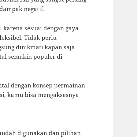
dampak negatif.
l karena sesuai dengan gaya
eksibel. Tidak perlu
gsung dinikmati kapan saja.
al semakin populer di
gital dengan konsep permainan
asi, kamu bisa mengaksesnya
mudah digunakan dan pilihan