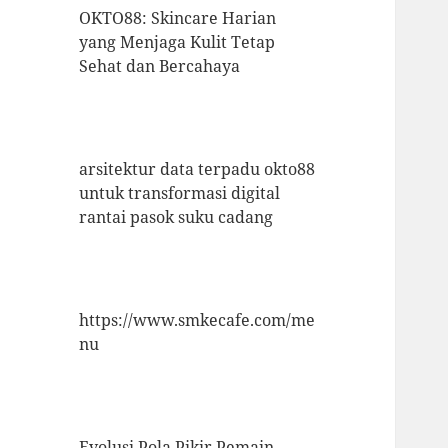
OKTO88: Skincare Harian
yang Menjaga Kulit Tetap
Sehat dan Bercahaya
arsitektur data terpadu okto88
untuk transformasi digital
rantai pasok suku cadang
https://www.smkecafe.com/me
nu
Evolusi Pola Pikir Pemain