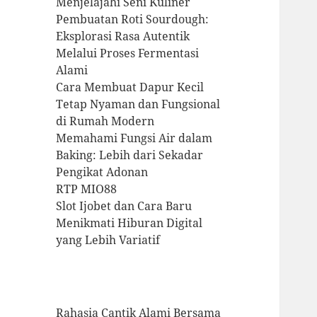
Menjelajahi Seni Kuliner
Pembuatan Roti Sourdough:
Eksplorasi Rasa Autentik
Melalui Proses Fermentasi
Alami
Cara Membuat Dapur Kecil
Tetap Nyaman dan Fungsional
di Rumah Modern
Memahami Fungsi Air dalam
Baking: Lebih dari Sekadar
Pengikat Adonan
RTP MIO88
Slot Ijobet dan Cara Baru
Menikmati Hiburan Digital
yang Lebih Variatif
Rahasia Cantik Alami Bersama