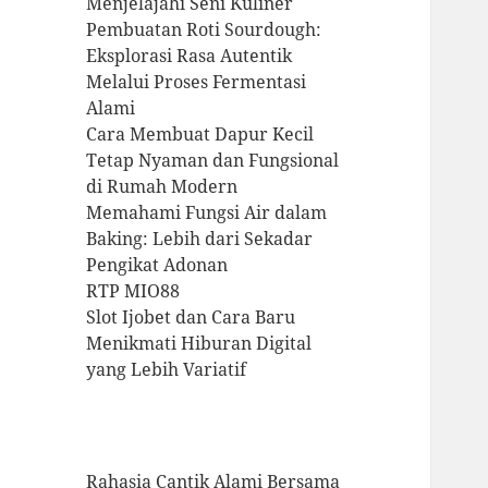
Menjelajahi Seni Kuliner
Pembuatan Roti Sourdough:
Eksplorasi Rasa Autentik
Melalui Proses Fermentasi
Alami
Cara Membuat Dapur Kecil
Tetap Nyaman dan Fungsional
di Rumah Modern
Memahami Fungsi Air dalam
Baking: Lebih dari Sekadar
Pengikat Adonan
RTP MIO88
Slot Ijobet dan Cara Baru
Menikmati Hiburan Digital
yang Lebih Variatif
Rahasia Cantik Alami Bersama