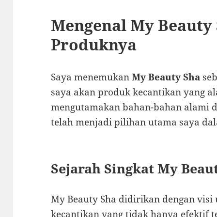
Mengenal My Beauty S
Produknya
Saya menemukan
My Beauty Sha
seb
saya akan produk kecantikan yang ala
mengutamakan bahan-bahan alami d
telah menjadi pilihan utama saya da
Sejarah Singkat My Beau
My Beauty Sha didirikan dengan vis
kecantikan yang tidak hanya efektif t