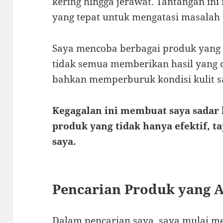
kering hingga jerawat. Tantangan in
yang tepat untuk mengatasi masalah 
Saya mencoba berbagai produk yang 
tidak semua memberikan hasil yang 
bahkan memperburuk kondisi kulit s
Kegagalan ini membuat saya sadar
produk yang tidak hanya efektif, t
saya.
Pencarian Produk yang A
Dalam pencarian saya, saya mulai m