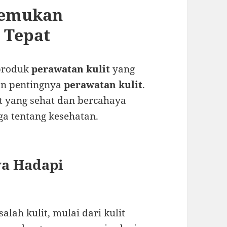
nemukan
 Tepat
produk
perawatan kulit
yang
an pentingnya
perawatan kulit
.
t yang sehat dan bercahaya
ga tentang kesehatan.
ya Hadapi
ah kulit, mulai dari kulit