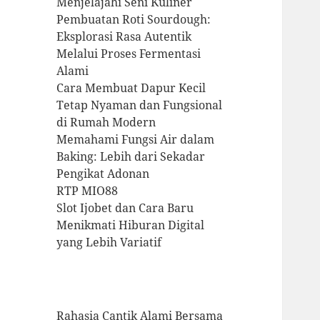
Menjelajahi Seni Kuliner
Pembuatan Roti Sourdough:
Eksplorasi Rasa Autentik
Melalui Proses Fermentasi
Alami
Cara Membuat Dapur Kecil
Tetap Nyaman dan Fungsional
di Rumah Modern
Memahami Fungsi Air dalam
Baking: Lebih dari Sekadar
Pengikat Adonan
RTP MIO88
Slot Ijobet dan Cara Baru
Menikmati Hiburan Digital
yang Lebih Variatif
Rahasia Cantik Alami Bersama