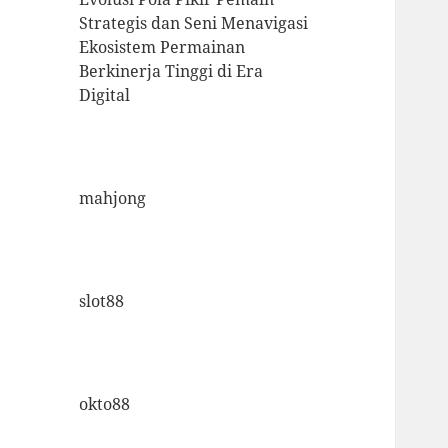
Strategis dan Seni Menavigasi
Ekosistem Permainan
Berkinerja Tinggi di Era
Digital
mahjong
slot88
okto88