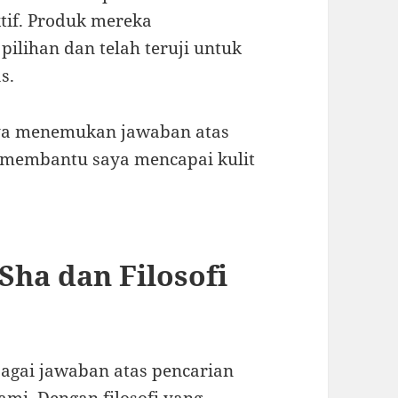
tif. Produk mereka
ilihan dan telah teruji untuk
s.
nya menemukan jawaban atas
a membantu saya mencapai kulit
ha dan Filosofi
agai jawaban atas pencarian
mi. Dengan filosofi yang