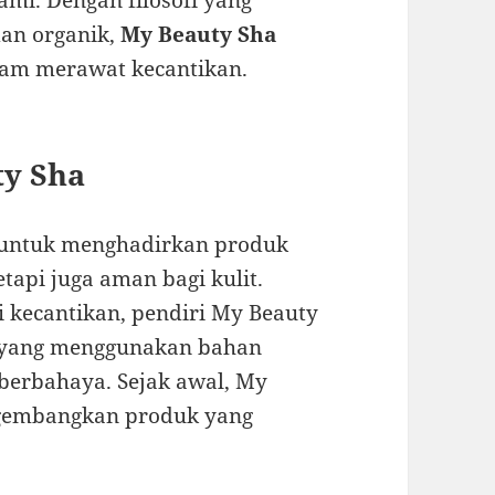
an organik,
My Beauty Sha
lam merawat kecantikan.
ty Sha
i untuk menghadirkan produk
etapi juga aman bagi kulit.
i kecantikan, pendiri My Beauty
 yang menggunakan bahan
berbahaya. Sejak awal, My
gembangkan produk yang