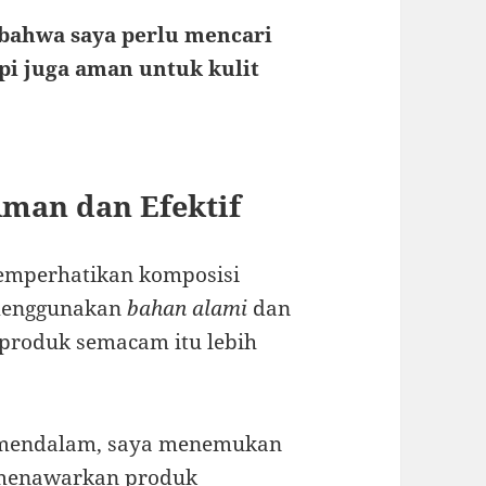
 bahwa saya perlu mencari
api juga aman untuk kulit
man dan Efektif
emperhatikan komposisi
 menggunakan
bahan alami
dan
 produk semacam itu lebih
p mendalam, saya menemukan
 menawarkan produk