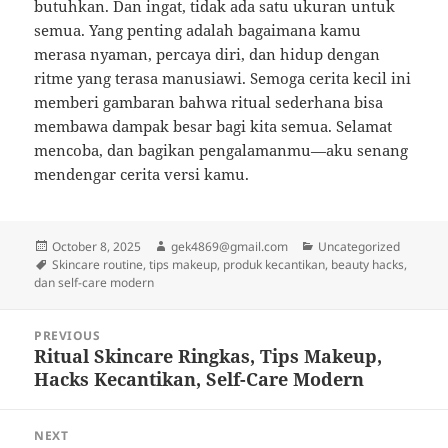
butuhkan. Dan ingat, tidak ada satu ukuran untuk
semua. Yang penting adalah bagaimana kamu
merasa nyaman, percaya diri, dan hidup dengan
ritme yang terasa manusiawi. Semoga cerita kecil ini
memberi gambaran bahwa ritual sederhana bisa
membawa dampak besar bagi kita semua. Selamat
mencoba, dan bagikan pengalamanmu—aku senang
mendengar cerita versi kamu.
Posted
Author
Categories
October 8, 2025
gek4869@gmail.com
Uncategorized
on
Tags
Skincare routine, tips makeup, produk kecantikan, beauty hacks,
dan self-care modern
Post
PREVIOUS
navigation
Ritual Skincare Ringkas, Tips Makeup,
Previous
Hacks Kecantikan, Self-Care Modern
post:
NEXT