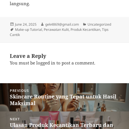
langsung.
Posted
Author
Categories
June 24, 2025
gek4869@gmail.com
Uncategorized
on
Tags
Make-up Tutorial
,
Perawatan Kulit
,
Produk Kecantikan
,
Tips
Cantik
Leave a Reply
You must be
logged in
to post a comment.
Post
PREVIOUS
navigation
Skincare Routine yang Tepat untuk Hasil
Previous
Maksimal
post:
NEXT
Ulasan Produk Kecantikan Terbaru dan
Next