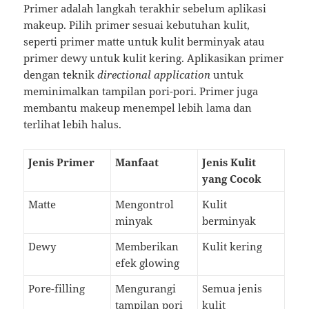
Primer adalah langkah terakhir sebelum aplikasi
makeup. Pilih primer sesuai kebutuhan kulit,
seperti primer matte untuk kulit berminyak atau
primer dewy untuk kulit kering. Aplikasikan primer
dengan teknik
directional application
untuk
meminimalkan tampilan pori-pori. Primer juga
membantu makeup menempel lebih lama dan
terlihat lebih halus.
Jenis Primer
Manfaat
Jenis Kulit
yang Cocok
Matte
Mengontrol
Kulit
minyak
berminyak
Dewy
Memberikan
Kulit kering
efek glowing
Pore-filling
Mengurangi
Semua jenis
tampilan pori
kulit