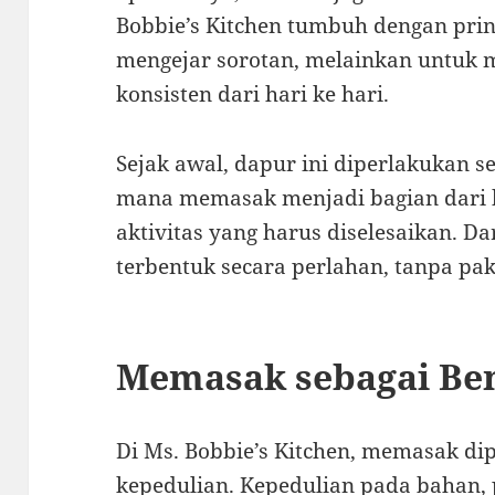
Bobbie’s Kitchen tumbuh dengan prins
mengejar sorotan, melainkan untuk 
konsisten dari hari ke hari.
Sejak awal, dapur ini diperlakukan s
mana memasak menjadi bagian dari 
aktivitas yang harus diselesaikan. Dar
terbentuk secara perlahan, tanpa pa
Memasak sebagai Be
Di Ms. Bobbie’s Kitchen, memasak di
kepedulian. Kepedulian pada bahan,