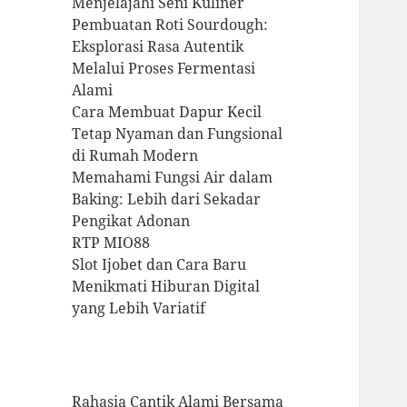
Menjelajahi Seni Kuliner
Pembuatan Roti Sourdough:
Eksplorasi Rasa Autentik
Melalui Proses Fermentasi
Alami
Cara Membuat Dapur Kecil
Tetap Nyaman dan Fungsional
di Rumah Modern
Memahami Fungsi Air dalam
Baking: Lebih dari Sekadar
Pengikat Adonan
RTP MIO88
Slot Ijobet dan Cara Baru
Menikmati Hiburan Digital
yang Lebih Variatif
Rahasia Cantik Alami Bersama