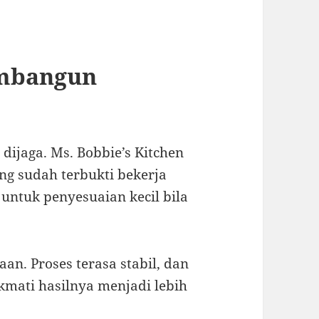
embangun
 dijaga. Ms. Bobbie’s Kitchen
g sudah terbukti bekerja
untuk penyesuaian kecil bila
an. Proses terasa stabil, dan
ati hasilnya menjadi lebih