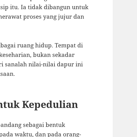
ip itu. Ia tidak dibangun untuk
merawat proses yang jujur dan
ebagai ruang hidup. Tempat di
keseharian, bukan sekadar
i sanalah nilai-nilai dapur ini
ksaan.
ntuk Kepedulian
pandang sebagai bentuk
 pada waktu, dan pada orang-