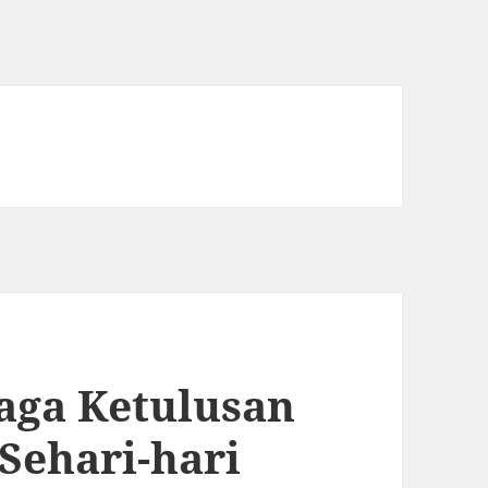
aga Ketulusan
Sehari-hari