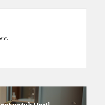
ent.
epat untuk Hasil