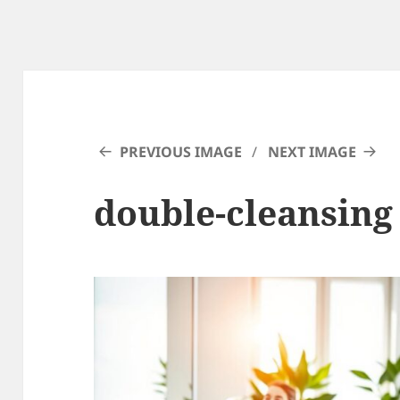
PREVIOUS IMAGE
NEXT IMAGE
double-cleansing