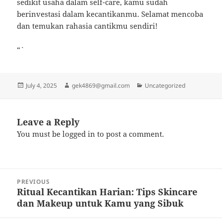
sedikit usaha dalam self-care, kamu sudah
berinvestasi dalam kecantikanmu. Selamat mencoba
dan temukan rahasia cantikmu sendiri!
“`
Posted
Author
Categories
July 4, 2025
gek4869@gmail.com
Uncategorized
on
Leave a Reply
You must be
logged in
to post a comment.
Post
PREVIOUS
navigation
Ritual Kecantikan Harian: Tips Skincare
Previous
dan Makeup untuk Kamu yang Sibuk
post: