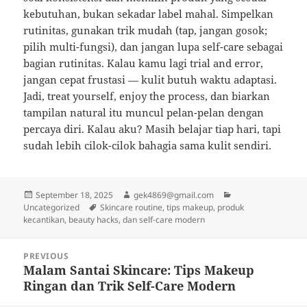
kebutuhan, bukan sekadar label mahal. Simpelkan
rutinitas, gunakan trik mudah (tap, jangan gosok;
pilih multi-fungsi), dan jangan lupa self-care sebagai
bagian rutinitas. Kalau kamu lagi trial and error,
jangan cepat frustasi — kulit butuh waktu adaptasi.
Jadi, treat yourself, enjoy the process, dan biarkan
tampilan natural itu muncul pelan-pelan dengan
percaya diri. Kalau aku? Masih belajar tiap hari, tapi
sudah lebih cilok-cilok bahagia sama kulit sendiri.
Posted
Author
Categories
September 18, 2025
gek4869@gmail.com
on
Tags
Uncategorized
Skincare routine, tips makeup, produk
kecantikan, beauty hacks, dan self-care modern
Post
PREVIOUS
navigation
Malam Santai Skincare: Tips Makeup
Previous
Ringan dan Trik Self-Care Modern
post: