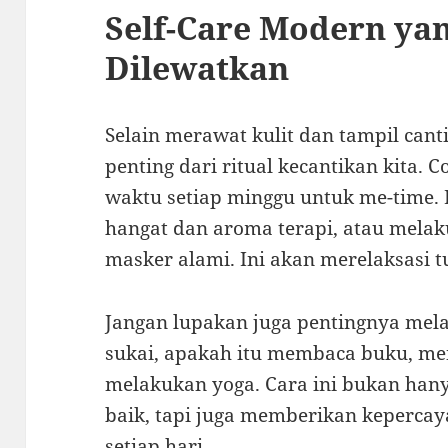
Self-Care Modern ya
Dilewatkan
Selain merawat kulit dan tampil canti
penting dari ritual kecantikan kita.
waktu setiap minggu untuk me-time. 
hangat dan aroma terapi, atau melak
masker alami. Ini akan merelaksasi 
Jangan lupakan juga pentingnya mel
sukai, apakah itu membaca buku, me
melakukan yoga. Cara ini bukan ha
baik, tapi juga memberikan kepercaya
setiap hari.