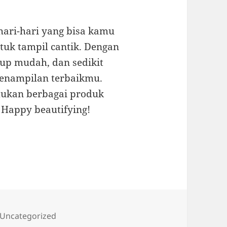
sehari-hari yang bisa kamu
ntuk tampil cantik. Dengan
eup mudah, dan sedikit
 penampilan terbaikmu.
kan berbagai produk
 Happy beautifying!
Categories
Uncategorized