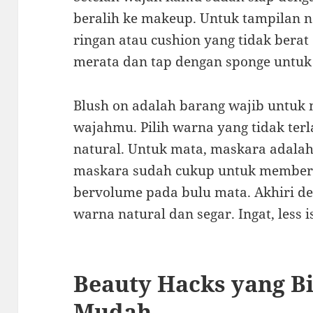
beralih ke makeup. Untuk tampilan n
ringan atau cushion yang tidak berat
merata dan tap dengan sponge untuk h
Blush on adalah barang wajib untu
wajahmu. Pilih warna yang tidak terl
natural. Untuk mata, maskara adalah 
maskara sudah cukup untuk memberi
bervolume pada bulu mata. Akhiri de
warna natural dan segar. Ingat, less 
Beauty Hacks yang B
Mudah