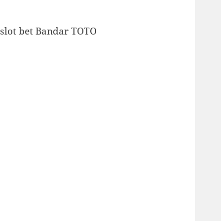
slot bet
Bandar TOTO