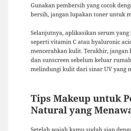
Gunakan pembersih yang cocok dengan
bersih, jangan lupakan toner untuk 
Selanjutnya, aplikasikan serum yang
seperti vitamin C atau hyaluronic ac
mencerahkan kulit. Terakhir, janga
dan sunscreen sebelum keluar rumah
melindungi kulit dari sinar UV yang 
Tips Makeup untuk 
Natural yang Menaw
Setelah wajah kamu sudah siap denga