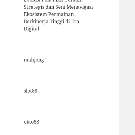
Strategis dan Seni Menavigasi
Ekosistem Permainan
Berkinerja Tinggi di Era
Digital
mahjong
slot88
okto88