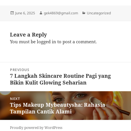
Posted
Author
Categories
June 6, 2025
gek4869@gmail.com
Uncategorized
on
Leave a Reply
You must be
logged in
to post a comment.
Post
PREVIOUS
navigation
7 Langkah Skincare Routine Pagi yang
Previous
Bikin Kulit Glowing Seharian
post:
NEXT
Tips Makeup Mybeautysha: Rahasia
Next
Tampilan Cantik Alami
post:
Proudly powered by WordPress