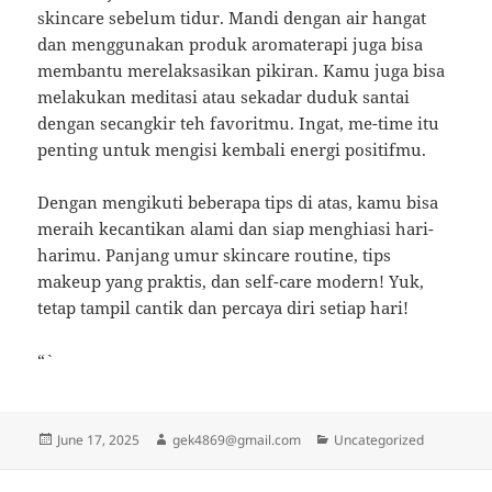
skincare sebelum tidur. Mandi dengan air hangat
dan menggunakan produk aromaterapi juga bisa
membantu merelaksasikan pikiran. Kamu juga bisa
melakukan meditasi atau sekadar duduk santai
dengan secangkir teh favoritmu. Ingat, me-time itu
penting untuk mengisi kembali energi positifmu.
Dengan mengikuti beberapa tips di atas, kamu bisa
meraih kecantikan alami dan siap menghiasi hari-
harimu. Panjang umur skincare routine, tips
makeup yang praktis, dan self-care modern! Yuk,
tetap tampil cantik dan percaya diri setiap hari!
“`
Posted
Author
Categories
June 17, 2025
gek4869@gmail.com
Uncategorized
on