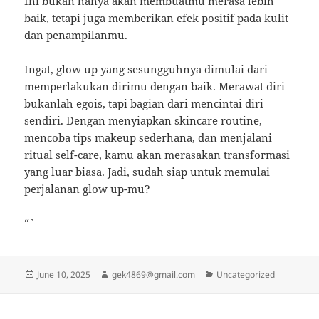
Ini bukan hanya akan membuatmu merasa lebih
baik, tetapi juga memberikan efek positif pada kulit
dan penampilanmu.
Ingat, glow up yang sesungguhnya dimulai dari
memperlakukan dirimu dengan baik. Merawat diri
bukanlah egois, tapi bagian dari mencintai diri
sendiri. Dengan menyiapkan skincare routine,
mencoba tips makeup sederhana, dan menjalani
ritual self-care, kamu akan merasakan transformasi
yang luar biasa. Jadi, sudah siap untuk memulai
perjalanan glow up-mu?
“`
Posted
Author
Categories
June 10, 2025
gek4869@gmail.com
Uncategorized
on