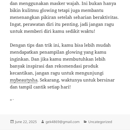
dan menggunakan masker wajah. Ini bukan hanya
bikin kulitmu glowing tetapi juga membantu
menenangkan pikiran setelah seharian beraktivitas.
Ingat, perawatan diri itu penting, jadi jangan ragu
untuk memberi diri kamu sedikit waktu!
Dengan tips dan trik ini, kamu bisa lebih mudah
mendapatkan penampilan glowing yang kamu
inginkan. Dan jika kamu membutuhkan lebih
banyak inspirasi dan rekomendasi produk
kecantikan, jangan ragu untuk mengunjungi
mybeautysha
. Sekarang, waktunya untuk bersinar
dan tampil cantik setiap hari!
“`
Posted
Author
Categories
June 22, 2025
gek4869@gmail.com
Uncategorized
on