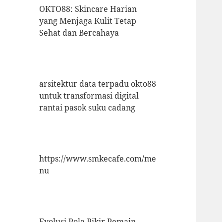
OKTO88: Skincare Harian
yang Menjaga Kulit Tetap
Sehat dan Bercahaya
arsitektur data terpadu okto88
untuk transformasi digital
rantai pasok suku cadang
https://www.smkecafe.com/me
nu
Evolusi Pola Pikir Pemain