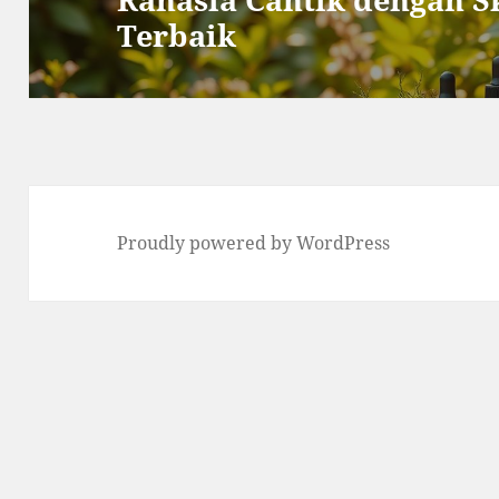
Terbaik
Proudly powered by WordPress