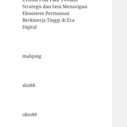
Strategis dan Seni Menavigasi
Ekosistem Permainan
Berkinerja Tinggi di Era
Digital
mahjong
slot88
okto88