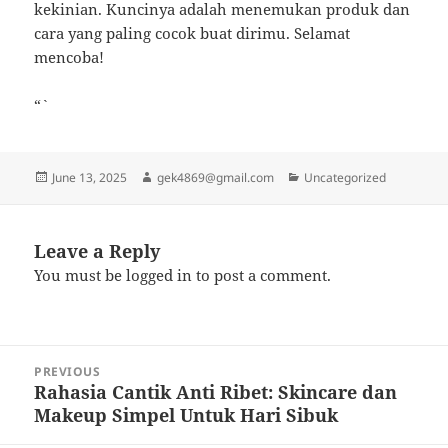
kekinian. Kuncinya adalah menemukan produk dan
cara yang paling cocok buat dirimu. Selamat
mencoba!
“`
Posted
Author
Categories
June 13, 2025
gek4869@gmail.com
Uncategorized
on
Leave a Reply
You must be
logged in
to post a comment.
Post
PREVIOUS
navigation
Rahasia Cantik Anti Ribet: Skincare dan
Previous
Makeup Simpel Untuk Hari Sibuk
post: