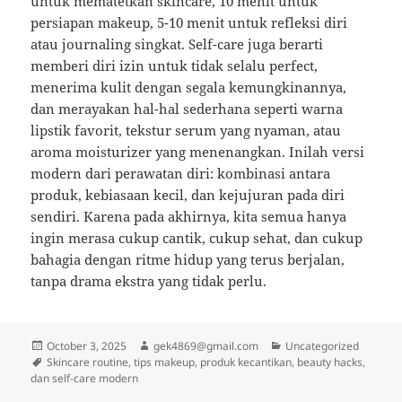
untuk mematetkan skincare, 10 menit untuk
persiapan makeup, 5-10 menit untuk refleksi diri
atau journaling singkat. Self-care juga berarti
memberi diri izin untuk tidak selalu perfect,
menerima kulit dengan segala kemungkinannya,
dan merayakan hal-hal sederhana seperti warna
lipstik favorit, tekstur serum yang nyaman, atau
aroma moisturizer yang menenangkan. Inilah versi
modern dari perawatan diri: kombinasi antara
produk, kebiasaan kecil, dan kejujuran pada diri
sendiri. Karena pada akhirnya, kita semua hanya
ingin merasa cukup cantik, cukup sehat, dan cukup
bahagia dengan ritme hidup yang terus berjalan,
tanpa drama ekstra yang tidak perlu.
Posted
Author
Categories
October 3, 2025
gek4869@gmail.com
Uncategorized
on
Tags
Skincare routine, tips makeup, produk kecantikan, beauty hacks,
dan self-care modern