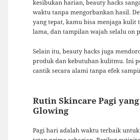
kesibukan harian, beauty hacks sa
waktu tanpa mengorbankan hasil. D
yang tepat, kamu bisa menjaga kulit 
lama, dan tampilan wajah selalu on p
Selain itu, beauty hacks juga mendo
produk dan kebutuhan kulitmu. Ini p
cantik secara alami tanpa efek sampi
Rutin Skincare Pagi yan
Glowing
Pagi hari adalah waktu terbaik unt
tetap prima seharian. Berikut rutinit