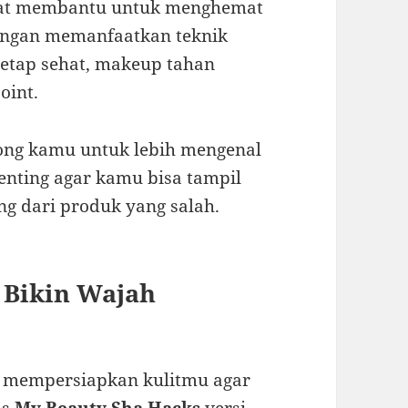
ngat membantu untuk menghemat
engan memanfaatkan teknik
tetap sehat, makeup tahan
oint.
rong kamu untuk lebih mengenal
enting agar kamu bisa tampil
ng dari produk yang salah.
g Bikin Wajah
uk mempersiapkan kulitmu agar
as
My Beauty Sha Hacks
versi