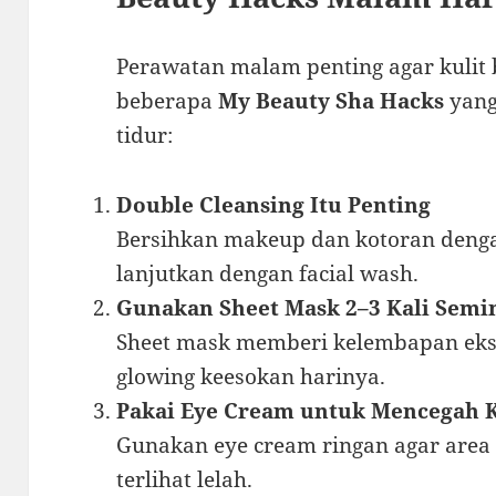
Perawatan malam penting agar kulit b
beberapa
My Beauty Sha Hacks
yang
tidur:
Double Cleansing Itu Penting
Bersihkan makeup dan kotoran dengan
lanjutkan dengan facial wash.
Gunakan Sheet Mask 2–3 Kali Semi
Sheet mask memberi kelembapan ekst
glowing keesokan harinya.
Pakai Eye Cream untuk Mencegah 
Gunakan eye cream ringan agar area
terlihat lelah.