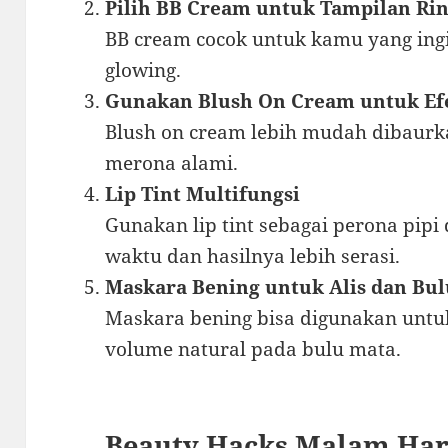
Pilih BB Cream untuk Tampilan Ri
BB cream cocok untuk kamu yang ingi
glowing.
Gunakan Blush On Cream untuk Ef
Blush on cream lebih mudah dibaurk
merona alami.
Lip Tint Multifungsi
Gunakan lip tint sebagai perona pipi
waktu dan hasilnya lebih serasi.
Maskara Bening untuk Alis dan Bu
Maskara bening bisa digunakan untu
volume natural pada bulu mata.
Beauty Hacks Malam Har