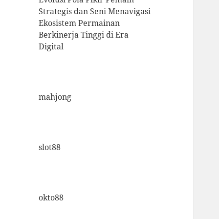
Strategis dan Seni Menavigasi
Ekosistem Permainan
Berkinerja Tinggi di Era
Digital
mahjong
slot88
okto88