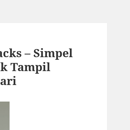
cks – Simpel
k Tampil
ari