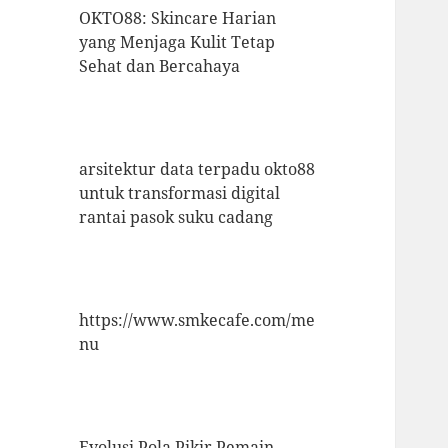
OKTO88: Skincare Harian
yang Menjaga Kulit Tetap
Sehat dan Bercahaya
arsitektur data terpadu okto88
untuk transformasi digital
rantai pasok suku cadang
https://www.smkecafe.com/me
nu
Evolusi Pola Pikir Pemain