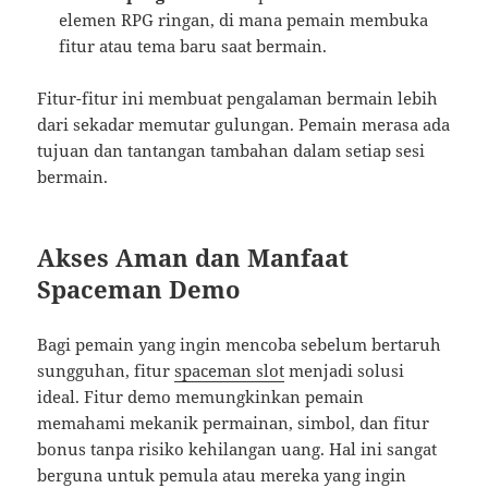
elemen RPG ringan, di mana pemain membuka
fitur atau tema baru saat bermain.
Fitur-fitur ini membuat pengalaman bermain lebih
dari sekadar memutar gulungan. Pemain merasa ada
tujuan dan tantangan tambahan dalam setiap sesi
bermain.
Akses Aman dan Manfaat
Spaceman Demo
Bagi pemain yang ingin mencoba sebelum bertaruh
sungguhan, fitur
spaceman slot
menjadi solusi
ideal. Fitur demo memungkinkan pemain
memahami mekanik permainan, simbol, dan fitur
bonus tanpa risiko kehilangan uang. Hal ini sangat
berguna untuk pemula atau mereka yang ingin