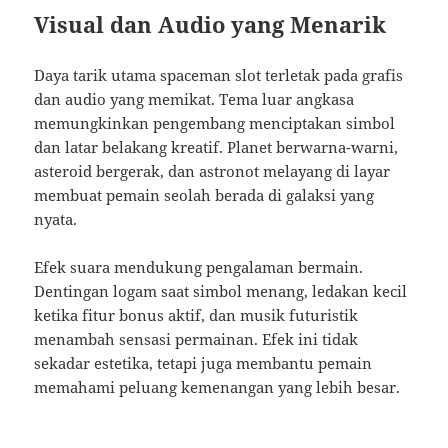
Visual dan Audio yang Menarik
Daya tarik utama spaceman slot terletak pada grafis
dan audio yang memikat. Tema luar angkasa
memungkinkan pengembang menciptakan simbol
dan latar belakang kreatif. Planet berwarna-warni,
asteroid bergerak, dan astronot melayang di layar
membuat pemain seolah berada di galaksi yang
nyata.
Efek suara mendukung pengalaman bermain.
Dentingan logam saat simbol menang, ledakan kecil
ketika fitur bonus aktif, dan musik futuristik
menambah sensasi permainan. Efek ini tidak
sekadar estetika, tetapi juga membantu pemain
memahami peluang kemenangan yang lebih besar.