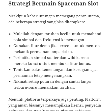
Strategi Bermain Spaceman Slot
Meskipun keberuntungan memegang peran utama,
ada beberapa strategi yang bisa diterapkan:
Mulailah dengan taruhan kecil untuk memahami
pola simbol dan frekuensi kemenangan.
Gunakan fitur demo jika tersedia untuk mencoba
mekanik permainan tanpa risiko.
Perhatikan simbol scatter dan wild karena
mereka kunci untuk membuka fitur bonus.
Tentukan batas kemenangan dan kerugian agar
permainan tetap menyenangkan.
Nikmati setiap putaran dengan santai tanpa
terburu-buru menaikkan taruhan.
Memilih platform terpercaya juga penting. Platform
yang aman biasanya menampilkan lisensi, penyedia