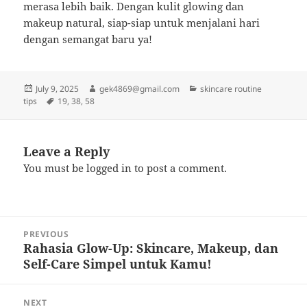
merasa lebih baik. Dengan kulit glowing dan
makeup natural, siap-siap untuk menjalani hari
dengan semangat baru ya!
Posted
Author
Categories
July 9, 2025
gek4869@gmail.com
skincare routine
on
Tags
tips
19
,
38
,
58
Leave a Reply
You must be
logged in
to post a comment.
Post
PREVIOUS
navigation
Rahasia Glow-Up: Skincare, Makeup, dan
Previous
Self-Care Simpel untuk Kamu!
post:
NEXT