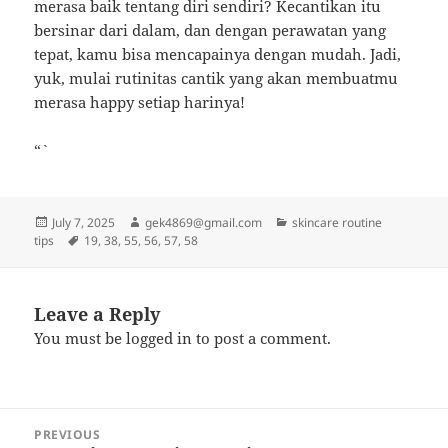
merasa baik tentang diri sendiri? Kecantikan itu
bersinar dari dalam, dan dengan perawatan yang
tepat, kamu bisa mencapainya dengan mudah. Jadi,
yuk, mulai rutinitas cantik yang akan membuatmu
merasa happy setiap harinya!
“`
Posted
Author
Categories
July 7, 2025
gek4869@gmail.com
skincare routine
on
Tags
tips
19
,
38
,
55
,
56
,
57
,
58
Leave a Reply
You must be
logged in
to post a comment.
Post
PREVIOUS
navigation